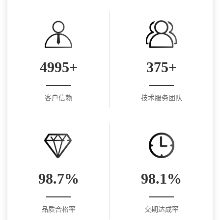
5000
+
375
+
客户信赖
技术服务团队
98.8
%
98.2
%
品质合格率
交期达成率