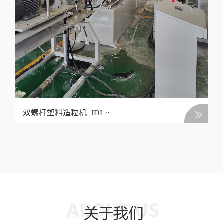
双螺杆塑料造粒机_JDL···