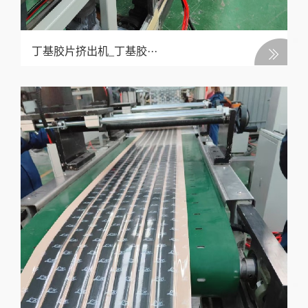
丁基胶片挤出机_丁基胶···