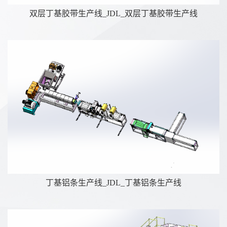
双层丁基胶带生产线_JDL_双层丁基胶带生产线
丁基铝条生产线_JDL_丁基铝条生产线