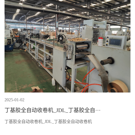
2025-01-02
丁基胶全自动收卷机_JDL_丁基胶全自···
丁基胶全自动收卷机_JDL_丁基胶全自动收卷机