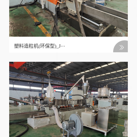
塑料造粒机(环保型)_J···