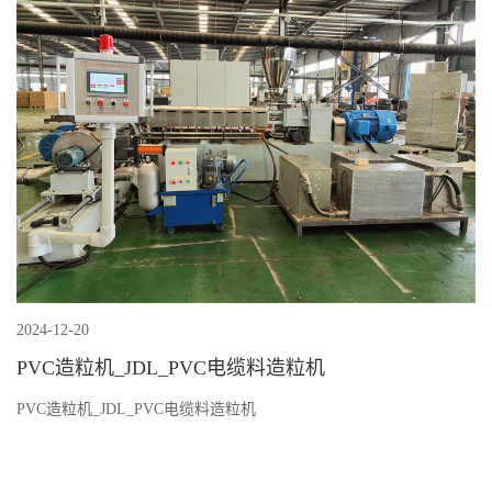
2024-12-20
PVC造粒机_JDL_PVC电缆料造粒机
PVC造粒机_JDL_PVC电缆料造粒机